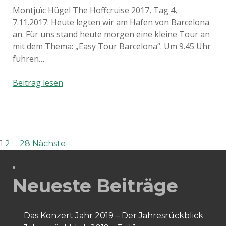
Montjuïc Hügel The Hoffcruise 2017, Tag 4,
7.11.2017: Heute legten wir am Hafen von Barcelona
an. Für uns stand heute morgen eine kleine Tour an
mit dem Thema: „Easy Tour Barcelona“. Um 9.45 Uhr
fuhren…
The
Beitrag lesen
Hoffcruise
2017:
Barcelona
Seitennummerierung
1
2
…
28
Nächste
der
Neueste Beiträge
Beiträge
Das Konzert Jahr 2019 – Der Jahresrückblick