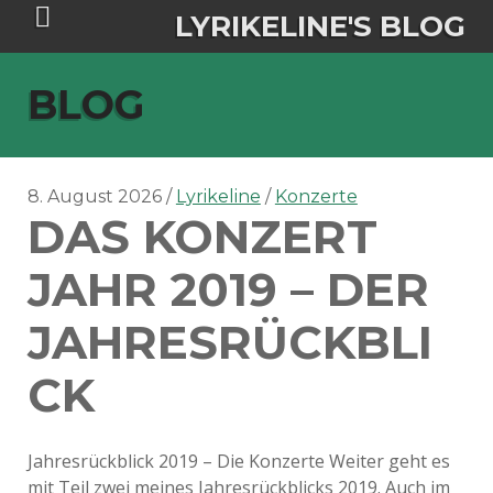
LYRIKELINE'S BLOG
BLOG
Tania Morgan's Blog über alles, was
sie im Leben bewegt.
8. August 2026
Lyrikeline
Konzerte
DAS KONZERT
ÜBER DIE AUTORIN
JAHR 2019 – DER
IGASHO UND CHIMALIS KAYA
JAHRESRÜCKBLI
NIEMALS FÜR IMMER (ROMAN)
BÜCHERSHOPS
DATENSCHUTZERKLÄRUNG
CK
NIGHTMARES
IMPRESSUM
Jahresrückblick 2019 – Die Konzerte Weiter geht es
mit Teil zwei meines Jahresrückblicks 2019. Auch im