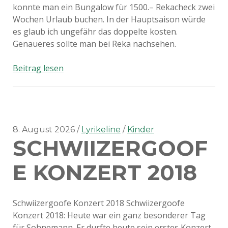
konnte man ein Bungalow für 1500.– Rekacheck zwei
Wochen Urlaub buchen. In der Hauptsaison würde
es glaub ich ungefähr das doppelte kosten.
Genaueres sollte man bei Reka nachsehen.
Familienurlaub
Beitrag lesen
im
Golfo
del
Sole
8. August 2026
Lyrikeline
Kinder
SCHWIIZERGOOF
E KONZERT 2018
Schwiizergoofe Konzert 2018 Schwiizergoofe
Konzert 2018: Heute war ein ganz besonderer Tag
für Sohnemann. Er durfte heute sein erstes Konzert